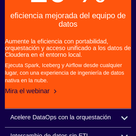
eficiencia mejorada del equipo de
datos
Aumente la eficiencia con portabilidad,
orquestación y acceso unificado a los datos de
Cloudera en el entorno local.
Ejecuta Spark, Iceberg y Airflow desde cualquier
lugar, con una experiencia de ingeniería de datos
nativa en la nube.
Mira el webinar
Acelere DataOps con la orquestación
Automatiza los flujos de trabajo, itera los
Intercambio de datos sin ETL