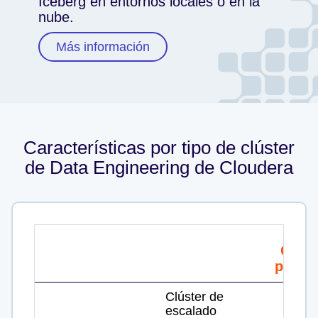
Iceberg en entornos locales o en la
nube.
Más información
Características por tipo de clúster
de Data Engineering de Cloudera
Clúst
princi
Clúster de
escalado