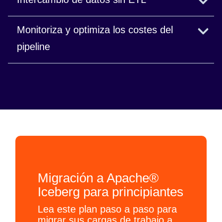
pipelines y simplifica las colaboraciones.
Facilita un acceso seguro y fiable a los datos,
Monitoriza y optimiza los costes del
tanto a nivel interno como externo.
pipeline
Reduce el TCO con observabilidad y
computación eficiente.
Migración a Apache®
Iceberg para principiantes
Lea este plan paso a paso para
migrar sus cargas de trabajo a