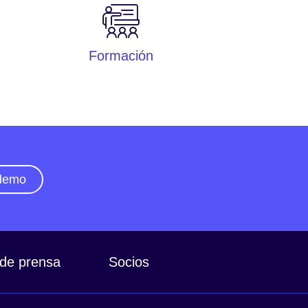
Formación
 demo
 de prensa
Socios