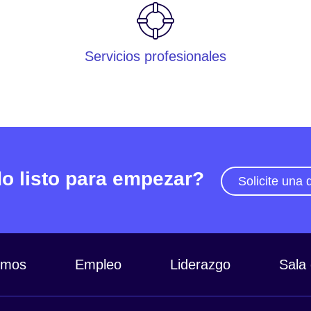
Servicios profesionales
o listo para empezar?
Solicite una
omos
Empleo
Liderazgo
Sala