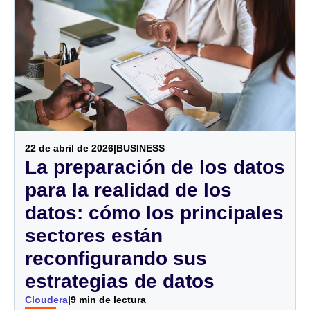
Sector
Servicios financieros
Fabricación
Seguros
22 de abril de 2026
|
BUSINESS
La preparación de los datos
Telecomunicaciones
para la realidad de los
Tecnología
datos: cómo los principales
sectores están
Sector público
reconfigurando sus
Sanidad
estrategias de datos
Cloudera
|
9 min de lectura
Educación