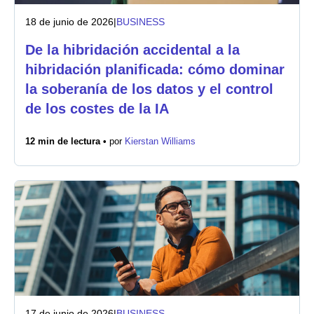
18 de junio de 2026
|
BUSINESS
De la hibridación accidental a la
hibridación planificada: cómo dominar
la soberanía de los datos y el control
de los costes de la IA
12 min de lectura •
por
Kierstan Williams
17 de junio de 2026
|
BUSINESS