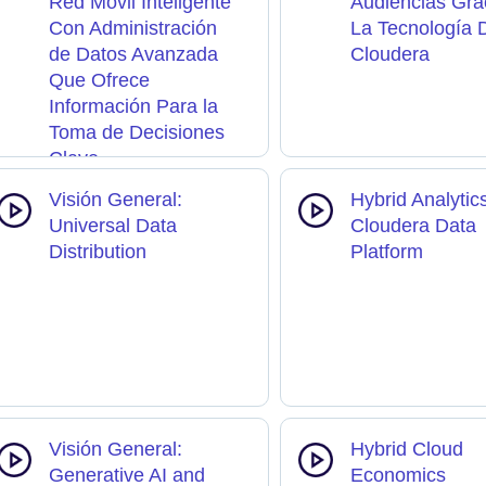
Red Móvil Inteligente
Audiencias Gra
Con Administración
La Tecnología 
de Datos Avanzada
Cloudera
Que Ofrece
Información Para la
Toma de Decisiones
Clave
Visión General:
Hybrid Analytic
Universal Data
Cloudera Data
Distribution
Platform
Visión General:
Hybrid Cloud
Generative AI and
Economics