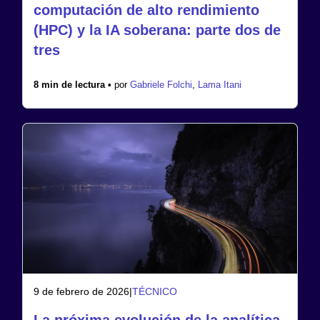
computación de alto rendimiento
(HPC) y la IA soberana: parte dos de
tres
8 min de lectura •
por
Gabriele Folchi
,
Lama Itani
9 de febrero de 2026
|
TÉCNICO
La próxima evolución de la analítica