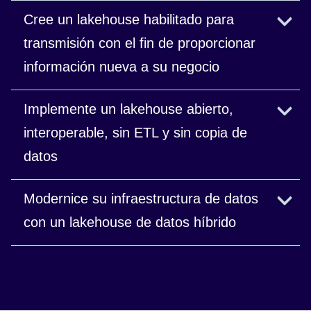
Cree un lakehouse habilitado para
transmisión con el fin de proporcionar
información nueva a su negocio
Conecte fuentes de transmisión para tomar
Implemente un lakehouse abierto,
decisiones casi en tiempo real.
interoperable, sin ETL y sin copia de
datos
Comparta datos de forma fácil y segura dentro de
Modernice su infraestructura de datos
diferentes unidades de negocio y socios sin
con un lakehouse de datos híbrido
necesidad de copiarlos.
Obtenga un plano de control unificado y una
portabilidad total de las cargas de trabajo.