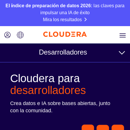
El índice de preparación de datos 2026:
las claves para
impulsar una IA de éxito
Mira los resultados
Desarrolladores
Comunidad
Cloudera para
desarrolladores
Recursos
Crea datos e IA sobre bases abiertas, junto
Blogs de desarrolladores/ingeniería
con la comunidad.
Blog de Cloudera