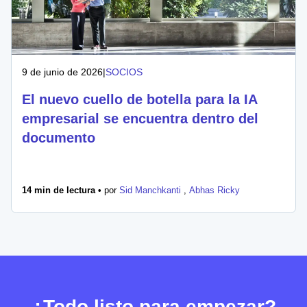
9 de junio de 2026
|
SOCIOS
El nuevo cuello de botella para la IA
empresarial se encuentra dentro del
documento
14 min de lectura •
por
Sid Manchkanti
,
Abhas Ricky
¿Todo listo para empezar?