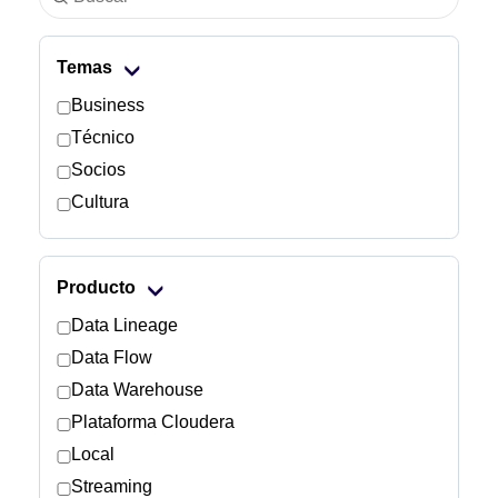
Sector
Temas
Servicios financieros
Business
Técnico
Fabricación
Socios
Cultura
Seguros
Telecomunicaciones
Producto
Tecnología
Data Lineage
Data Flow
Sector público
Data Warehouse
Plataforma Cloudera
Sanidad
Local
Streaming
Educación