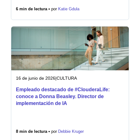
6 min de lectura •
por
Katie Gdula
16 de junio de 2026
|
CULTURA
Empleado destacado de #ClouderaLife:
conoce a Donna Beasley. Director de
implementación de IA
8 min de lectura •
por
Debbie Kruger