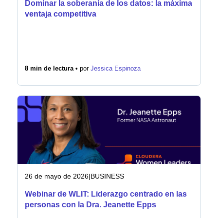
Dominar la soberanía de los datos: la máxima
ventaja competitiva
8 min de lectura •
por
Jessica Espinoza
26 de mayo de 2026
|
BUSINESS
Webinar de WLIT: Liderazgo centrado en las
personas con la Dra. Jeanette Epps