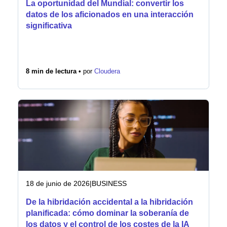
La oportunidad del Mundial: convertir los
datos de los aficionados en una interacción
significativa
8 min de lectura •
por
Cloudera
18 de junio de 2026
|
BUSINESS
De la hibridación accidental a la hibridación
planificada: cómo dominar la soberanía de
los datos y el control de los costes de la IA