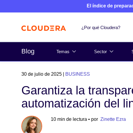
El índice de prepara
¿Por qué Cloudera?
Blog
Temas
Sector
30 de julio de 2025
|
BUSINESS
Garantiza la transpar
automatización del li
10 min de lectura
• por
Zinette Ezra