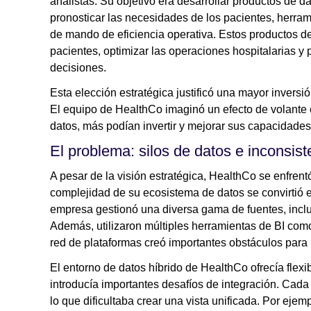
analistas. Su objetivo era desarrollar productos de d
pronosticar las necesidades de los pacientes, herram
de mando de eficiencia operativa. Estos productos de
pacientes, optimizar las operaciones hospitalarias y
decisiones.
Esta elección estratégica justificó una mayor inversió
El equipo de HealthCo imaginó un efecto de volante 
datos, más podían invertir y mejorar sus capacidades
El problema: silos de datos e inconsist
A pesar de la visión estratégica, HealthCo se enfren
complejidad de su ecosistema de datos se convirtió e
empresa gestionó una diversa gama de fuentes, inclu
Además, utilizaron múltiples herramientas de BI com
red de plataformas creó importantes obstáculos para l
El entorno de datos híbrido de HealthCo ofrecía flex
introducía importantes desafíos de integración. Cada
lo que dificultaba crear una vista unificada. Por ejem