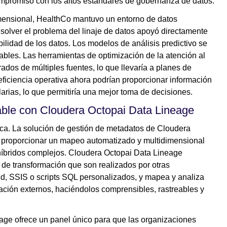
ompromiso con los altos estándares de gobernanza de datos.
imensional, HealthCo mantuvo un entorno de datos
esolver el problema del linaje de datos apoyó directamente
bilidad de los datos. Los modelos de análisis predictivo se
iables. Las herramientas de optimización de la atención al
rados de múltiples fuentes, lo que llevaría a planes de
ficiencia operativa ahora podrían proporcionar información
arias, lo que permitiría una mejor toma de decisiones.
iable con Cloudera Octopai Data Lineage
ca. La solución de gestión de metadatos de Cloudera
 al proporcionar un mapeo automatizado y multidimensional
híbridos complejos. Cloudera Octopai Data Lineage
 de transformación que son realizados por otras
nd, SSIS o scripts SQL personalizados, y mapea y analiza
ación externos, haciéndolos comprensibles, rastreables y
age ofrece un panel único para que las organizaciones