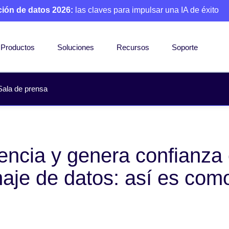
ción de datos 2026:
las claves para impulsar una IA de éxito
Productos
Soluciones
Recursos
Soporte
Sala de prensa
encia y genera confianza 
naje de datos: así es com