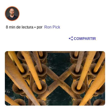
Sector
Servicios financieros
8 min de lectura
• por
Ron Pick
Fabricación
COMPARTIR
Seguros
Telecomunicaciones
Tecnología
Sector público
Sanidad
Educación