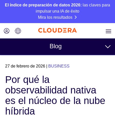
El índice de preparación de datos 2026:
las claves para
impulsar una IA de éxito
Mira los resultados
Blog
Temas
27 de febrero de 2026
|
BUSINESS
Business
Por qué la
Técnico
observabilidad nativa
Socios
es el núcleo de la nube
Cultura
híbrida