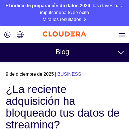
El índice de preparación de datos 2026:
las claves para
impulsar una IA de éxito
Mira los resultados
Blog
Temas
9 de diciembre de 2025
|
BUSINESS
Business
¿La reciente
Técnico
adquisición ha
Socios
bloqueado tus datos de
Cultura
streaming?