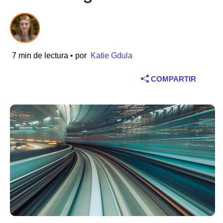
Sector
Servicios financieros
7 min de lectura
• por
Katie Gdula
Fabricación
COMPARTIR
Seguros
Telecomunicaciones
Tecnología
Sector público
Sanidad
Educación