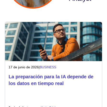
Sector
Servicios financieros
Fabricación
Seguros
Telecomunicaciones
17 de junio de 2026
|
BUSINESS
Tecnología
La preparación para la IA depende de
Sector público
los datos en tiempo real
Sanidad
Educación