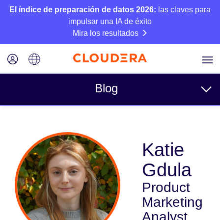
El índice de preparación de datos 2026:
las claves para
impulsar una IA de éxito
Mira los resultados
Blog
Temas
Katie
Business
Gdula
Técnico
Product
Socios
Marketing
Cultura
Analyst