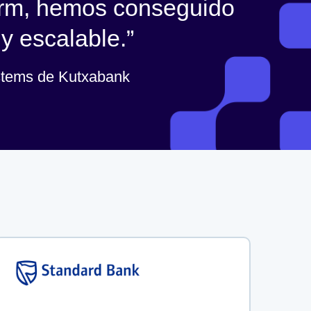
form, hemos conseguido
 y escalable.
ystems de Kutxabank