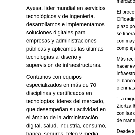
mercado,
Ayesa, líder mundial en servicios
El proce
tecnológicos y de ingeniería,
Offloadi
desarrollamos e implementamos
plazo po
soluciones digitales para
se liber
empresas y administraciones
con mayo
compleja
públicas y aplicamos las últimas
tecnologías al diseño y
Más reci
supervisión de infraestructuras.
hacer ev
infraest
Contamos con equipos
el banco
especializados en más de 70
o enmasc
disciplinas y certificados en
"La migr
tecnologías líderes del mercado,
Ziortza 
que desempeñan su actividad en
con las 
el ámbito de la administración
de maner
digital, salud, industria, consumo,
Desde su
banca, seguros, telco y media,