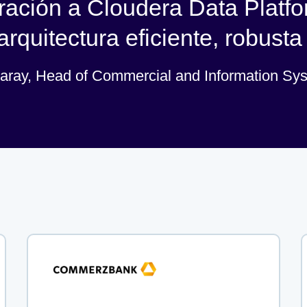
gración a Cloudera Data Plat
rquitectura eficiente, robusta
Garay, Head of Commercial and Information S