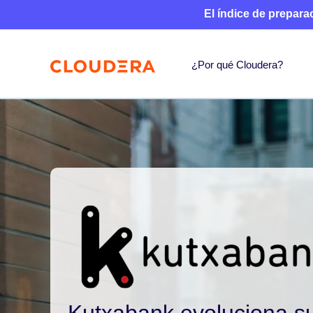
El índice de prepara
¿Por qué Cloudera?
Kutxabank evoluciona su