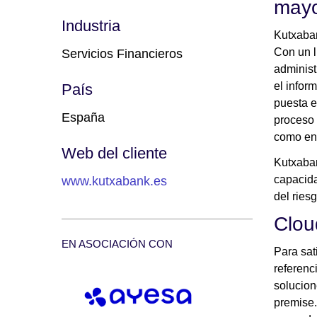
mayo
Industria
Kutxaban
Con un l
Servicios Financieros
administ
el infor
País
puesta e
España
proceso 
como en 
Web del cliente
Kutxaban
capacida
www.kutxabank.es
del riesg
Clou
EN ASOCIACIÓN CON
Para sat
referenc
solucion
premise.