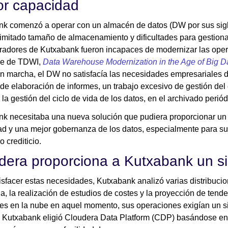
r capacidad
k comenzó a operar con un almacén de datos (DW por sus sigl
imitado tamaño de almacenamiento y dificultades para gestionar
radores de Kutxabank fueron incapaces de modernizar las oper
me de TDWI,
Data Warehouse Modernization in the Age of Big Da
n marcha, el DW no satisfacía las necesidades empresariales de
de elaboración de informes, un trabajo excesivo de gestión del e
la gestión del ciclo de vida de los datos, en el archivado periód
k necesitaba una nueva solución que pudiera proporcionar u
d y una mejor gobernanza de los datos, especialmente para su
o crediticio.
dera proporciona a Kutxabank un si
isfacer estas necesidades, Kutxabank analizó varias distribuci
ia, la realización de estudios de costes y la proyección de tende
es en la nube en aquel momento, sus operaciones exigían un s
 Kutxabank eligió Cloudera Data Platform (CDP) basándose en lo