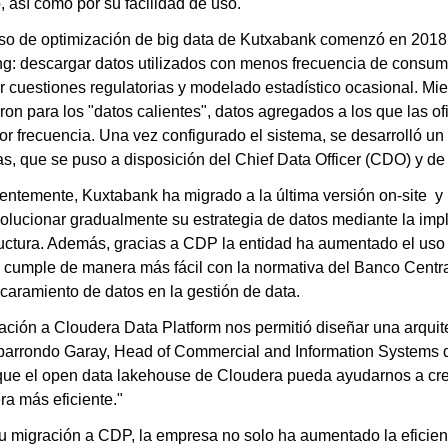
 así como por su facilidad de uso.
so de optimización de big data de Kutxabank comenzó en 2018
ng: descargar datos utilizados con menos frecuencia de consumo 
r cuestiones regulatorias y modelado estadístico ocasional. Mi
aron para los "datos calientes", datos agregados a los que las o
r frecuencia. Una vez configurado el sistema, se desarrolló un
s, que se puso a disposición del Chief Data Officer (CDO) y de l
entemente, Kuxtabank ha migrado a la última versión on-site y
olucionar gradualmente su estrategia de datos mediante la imp
ructura. Además, gracias a CDP la entidad ha aumentado el uso
 cumple de manera más fácil con la normativa del Banco Centr
aramiento de datos en la gestión de data.
ación a Cloudera Data Platform nos permitió diseñar una arquite
Ibarrondo Garay, Head of Commercial and Information Systems
que el open data lakehouse de Cloudera pueda ayudarnos a crear
a más eficiente."
 migración a CDP, la empresa no solo ha aumentado la eficienc