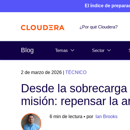
El índice de prepara
¿Por qué Cloudera?
Blog
Temas
Sector
2 de marzo de 2026
|
TÉCNICO
Desde la sobrecarga d
misión: repensar la 
6 min de lectura
• por
Ian Brooks