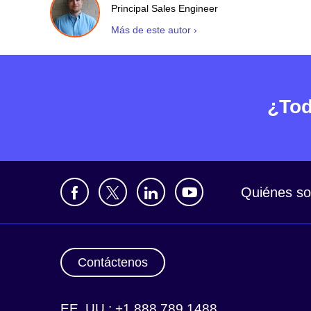
Principal Sales Engineer
Más de este autor ›
¿Tod
Quiénes s
Contáctenos
EE. UU.: +1 888 789 1488