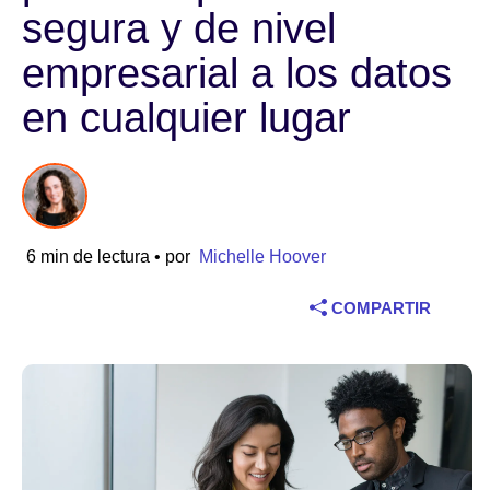
segura y de nivel
Sector
empresarial a los datos
Servicios financieros
en cualquier lugar
Fabricación
Seguros
6 min de lectura
• por
Michelle Hoover
Telecomunicaciones
COMPARTIR
Tecnología
Sector público
Sanidad
Educación