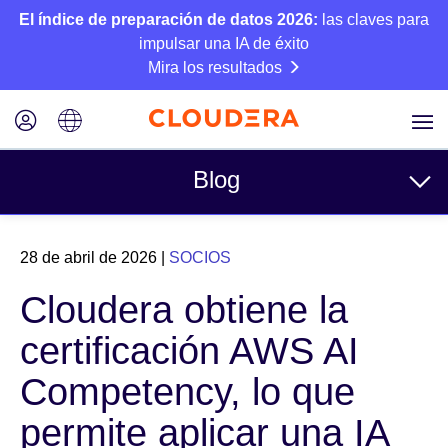
El índice de preparación de datos 2026:
las claves para
impulsar una IA de éxito
Mira los resultados
Blog
Temas
28 de abril de 2026
|
SOCIOS
Business
Cloudera obtiene la
Técnico
certificación AWS AI
Socios
Competency, lo que
Cultura
permite aplicar una IA