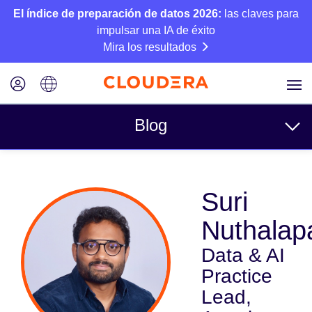
El índice de preparación de datos 2026:
las claves para
impulsar una IA de éxito
Mira los resultados
Blog
Temas
Suri
Business
Nuthalapa
Técnico
Data & AI
Socios
Practice
Cultura
Lead,