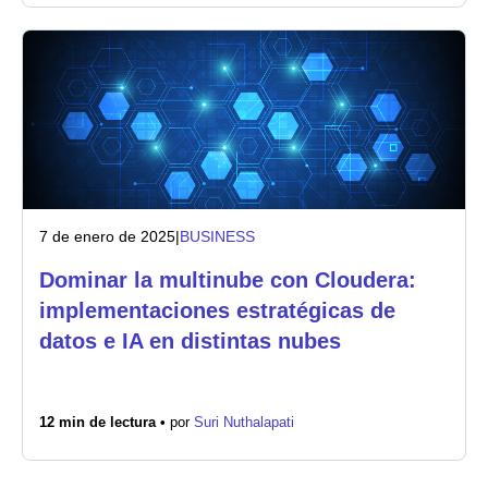
7 de enero de 2025
|
BUSINESS
Dominar la multinube con Cloudera:
implementaciones estratégicas de
datos e IA en distintas nubes
12 min de lectura •
por
Suri Nuthalapati