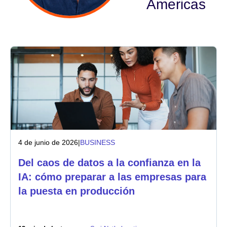
Americas
Sector
Servicios financieros
Fabricación
Seguros
Telecomunicaciones
4 de junio de 2026
|
BUSINESS
Tecnología
Del caos de datos a la confianza en la
Sector público
IA: cómo preparar a las empresas para
la puesta en producción
Sanidad
Educación