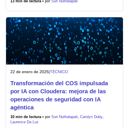
13 min de lectura •
por
Suri Nuthalapati
Sala de prensa
22 de enero de 2025
|
TÉCNICO
Transformación del COS impulsada
por IA con Cloudera: mejora de las
operaciones de seguridad con IA
agéntica
10 min de lectura •
por
Suri Nuthalapati
,
Carolyn Duby
,
Laurence Da Luz