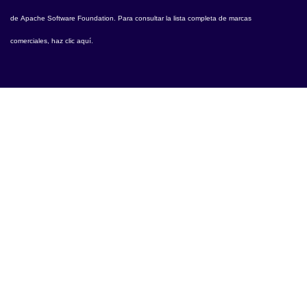
de
Apache Software Foundation
. Para consultar la lista completa de marcas
comerciales,
haz clic aquí
.