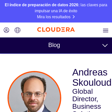
El índice de preparación de datos 2026:
las claves para
impulsar una IA de éxito
Mira los resultados
Blog
Temas
Andreas
Business
Skouloud
Técnico
Global
Socios
Director,
Cultura
Business