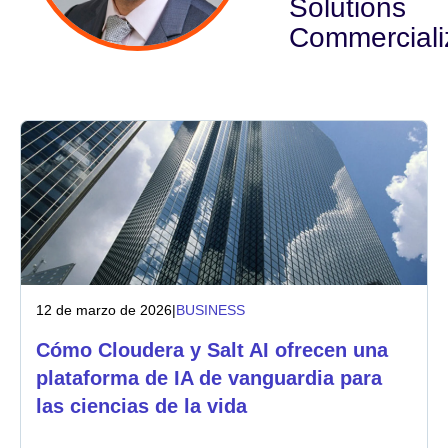
Solutions
Commerciali
Sector
Servicios financieros
Fabricación
Seguros
Telecomunicaciones
Tecnología
12 de marzo de 2026
|
BUSINESS
Sector público
Cómo Cloudera y Salt AI ofrecen una
plataforma de IA de vanguardia para
Sanidad
las ciencias de la vida
Educación